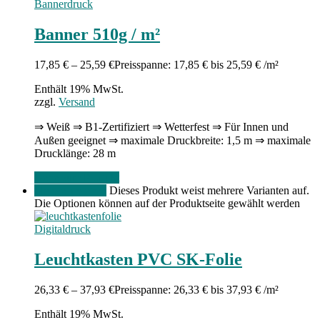
Bannerdruck
Banner 510g / m²
17,85
€
–
25,59
€
Preisspanne: 17,85 € bis 25,59 €
/m²
Enthält 19% MwSt.
zzgl.
Versand
⇒ Weiß ⇒ B1-Zertifiziert ⇒ Wetterfest ⇒ Für Innen und
Außen geeignet ⇒ maximale Druckbreite: 1,5 m ⇒ maximale
Drucklänge: 28 m
Gehe zum Produkt
Menge angeben
Dieses Produkt weist mehrere Varianten auf.
Die Optionen können auf der Produktseite gewählt werden
Digitaldruck
Leuchtkasten PVC SK-Folie
26,33
€
–
37,93
€
Preisspanne: 26,33 € bis 37,93 €
/m²
Enthält 19% MwSt.