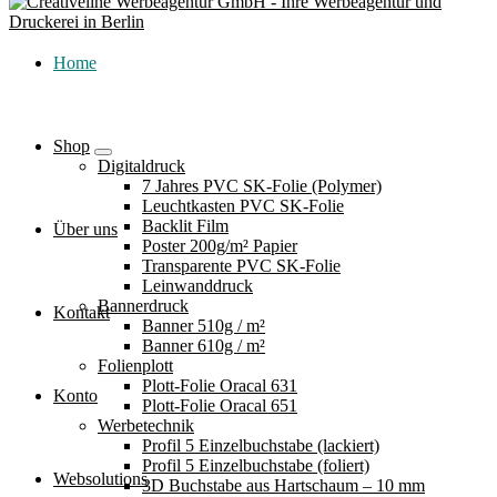
Home
Shop
Digitaldruck
7 Jahres PVC SK-Folie (Polymer)
Leuchtkasten PVC SK-Folie
Backlit Film
Über uns
Poster 200g/m² Papier
Transparente PVC SK-Folie
Leinwanddruck
Bannerdruck
Kontakt
Banner 510g / m²
Banner 610g / m²
Folienplott
Plott-Folie Oracal 631
Konto
Plott-Folie Oracal 651
Werbetechnik
Profil 5 Einzelbuchstabe (lackiert)
Profil 5 Einzelbuchstabe (foliert)
Websolutions
3D Buchstabe aus Hartschaum – 10 mm